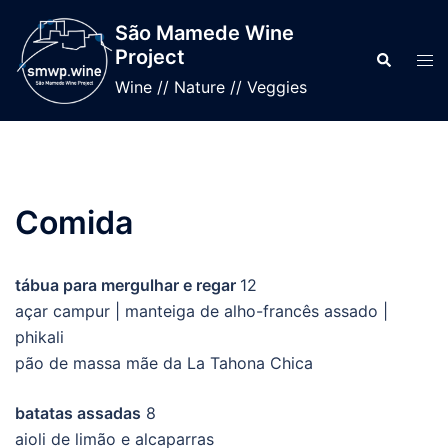
Saltar
São Mamede Wine
para
Project
Pesquisar
Alte
o
men
Wine // Nature // Veggies
conteúdo
Comida
tábua para mergulhar e regar
12
açar campur | manteiga de alho-francês assado |
phikali
pão de massa mãe da La Tahona Chica
batatas assadas
8
aioli de limão e alcaparras